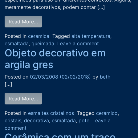
meramente decorativos, podem contar […]
Read More…
Posted in
ceramica
Tagged
alta temperatura
,
esmaltada
,
queimada
Leave a comment
Objeto decorativo em
argila gres
Posted on
02/03/2008
(02/02/2018)
by
beth
[…]
Read More…
Posted in
esmaltes cristalinos
Tagged
ceramico
,
cristais
,
decorativa
,
esmaltada
,
pote
Leave a
comment
Cerâmica com um traço