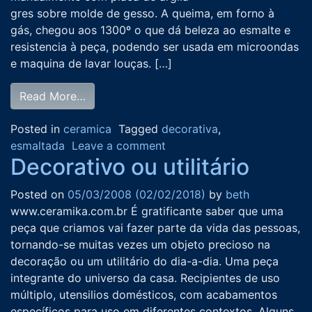
gres sobre molde de gesso. A queima, em forno à
gás, chegou aos 1300º o que dá beleza ao esmalte e
resistencia à peça, podendo ser usada em microondas
e maquina de lavar louças. […]
Read More…
Posted in
ceramica
Tagged
decorativa
,
esmaltada
Leave a comment
Decorativo ou utilitário
Posted on
05/03/2008
(02/02/2018)
by
beth
www.ceramika.com.br É gratificante saber que uma
peça que criamos vai fazer parte da vida das pessoas,
tornando-se muitas vezes um objeto precioso na
decoração ou um utilitário do dia-a-dia. Uma peça
integrante do universo da casa. Recipientes de uso
múltiplo, utensilios domésticos, com acabamentos
específicos para uso em diferentes contextos. Alguns,