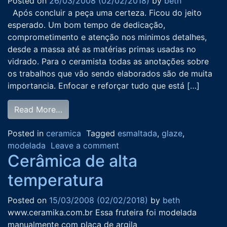
Posted on
26/03/2008
(02/02/2018)
by
beth
Após concluir a peça uma certeza. Ficou do jeito
esperado. Um bom tempo de dedicação,
comprometimento e atenção nos minimos detalhes,
desde a massa até as matérias primas usadas no
vidrado. Para o ceramista todas as anotações sobre
os trabalhos que vão sendo elaborados são de muita
importancia. Enfocar e reforçar tudo que está […]
Read More…
Posted in
ceramica
Tagged
esmaltada
,
glaze
,
modelada
Leave a comment
Cerâmica de alta
temperatura
Posted on
15/03/2008
(02/02/2018)
by
beth
www.ceramika.com.br Essa fruteira foi modelada
manualmente com placa de argila