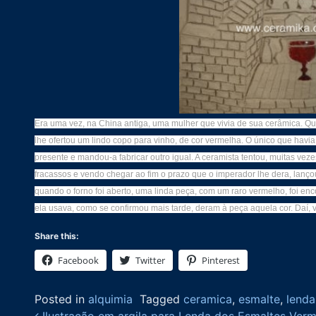
Era uma vez, na China antiga, uma mulher que vivia de sua cerâmica. Q
lhe ofertou um lindo copo para vinho, de cor vermelha. O único que havi
presente e mandou-a fabricar outro igual. A ceramista tentou, muitas veze
fracassos e vendo chegar ao fim o prazo que o imperador lhe dera, lanço
quando o forno foi aberto, uma linda peça, com um raro vermelho, foi e
ela usava, como se confirmou mais tarde, deram à peça aquela cor. Daí, 
Share this:
Facebook
Twitter
Pinterest
Posted in
alquimia
Tagged
ceramica
,
esmalte
,
lenda
Ilustração em argila para Lenda dos Esmaltes Ver