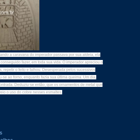
uando a caravana do imperador passava por sua aldeia, ela
a conseguido fazer, em toda sua vida. O imperador apreciou o
s, repetir o feito e falhou. Desesperada pelos sucessivos
u-se ao forno, enquanto fazia sua última queima. Um dia,
ncontrada. Deduziu-se então, que os ornamentos de metal que
veio o uso do cobre nesses esmaltes.
s
melhos