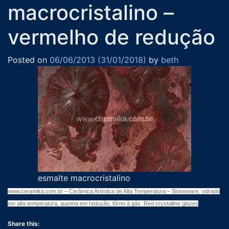
macrocristalino –
vermelho de redução
Posted on
06/06/2013
(31/01/2018)
by
beth
esmalte macrocristalino
www.ceramika.com.br – Cerâmica Artística de Alta Temperatura – Stoneware, vidrado
em alta temperatura, queima em redução, fôrno à gás. Red crystalline glazes
Share this: