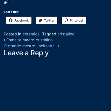
gás.
Share this:
Facebook
Twitter
Pinterest
Posted in
ceramica
Tagged
cristalino
Post navigation
Esmalte macro cristalino
O grande mestre Jackson Li
Leave a Reply