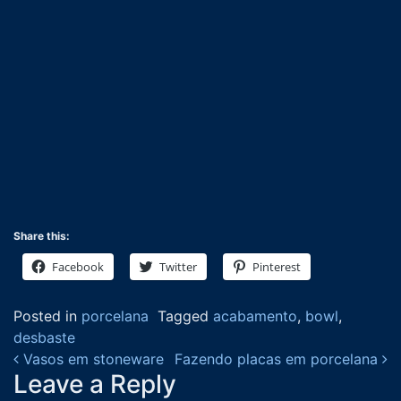
Share this:
Facebook
Twitter
Pinterest
Posted in
porcelana
Tagged
acabamento
,
bowl
,
desbaste
Post navigation
Vasos em stoneware
Fazendo placas em porcelana
Leave a Reply