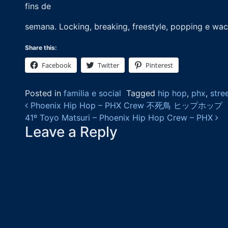
fins de
semana. Locking, breaking, freestyle, popping e wac
Share this:
Facebook
Twitter
Pinterest
Posted in
familia e social
Tagged
hip hop
,
phx
,
stre
Post navigation
Phoenix Hip Hop – PHX Crew 不死鳥 ヒップホップ
41º Toyo Matsuri – Phoenix Hip Hop Crew – PHX
Leave a Reply