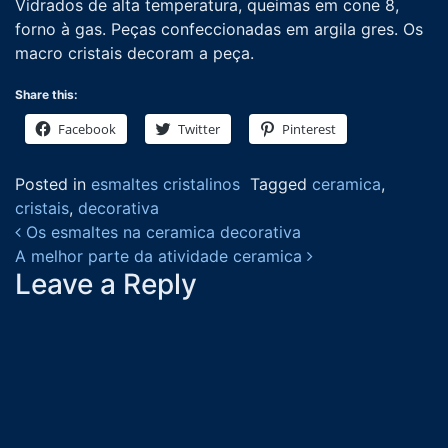
Vidrados de alta temperatura, queimas em cone 8,
forno à gas. Peças confeccionadas em argila gres. Os
macro cristais decoram a peça.
Share this:
Facebook
Twitter
Pinterest
Posted in
esmaltes cristalinos
Tagged
ceramica
,
cristais
,
decorativa
Post navigation
Os esmaltes na ceramica decorativa
A melhor parte da atividade ceramica
Leave a Reply