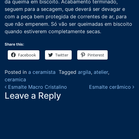
da queima em biscoito. Acabamento terminado,
seguem para a secagem, que deverá ser devagar e
com a peça bem protegida de correntes de ar, para
que não empenem. Só vão ser queimadas em biscoito
quando estiverem completamente secas.
Share this:
Facebook
Twitter
Pinterest
Posted in
a ceramista
Tagged
argila
,
atelier
,
ceramica
Post navigation
Esmalte Macro Cristalino
Esmalte cerâmico
Leave a Reply